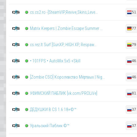
cs.cs2.ro -[SteamVIP,Revive,Skins,Leve...
51
Matrix Keepers | Zombie Escape Summer ...
77
cs.rez.lt Surf [GunXP, HIGH XP, Respaw...
79
• 101FPS • AutoMix 5x5 +Skill
46
[Zombie CSO] Королевство Мёртвых | Nig...
46
УФИМСКИЙ ПАБЛИК [vk.com/PROLiVe]
81
ДЕДУШКИ В CS 1.6 18+©™
37
Уральский Паблик ©™
37