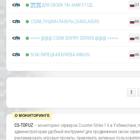
|͇̿P͇̿U͇̿B͇̿| ДЛЯ СВОИХ 18+ |НАМ 3 ГОД...
37
CSDM_ПУШКИ+ЛАЗЕРЫ_GUNSLASERS
80
<<<<< @@@ CSDM SENTRY SERVER @@@ >>>>>
46
|V34| ЛИПЕЦКАЯ БРАТВА |48RUS|
46
1
О МОНИТОРИНГЕ
CS-TOP.UZ
— мониторинг серверов Counter-Strike 1.6 в Узбекистане
администраторам удобный инструмент для продвижения своих серв
рекламировать игровые проекты, привлекать активных пользователе