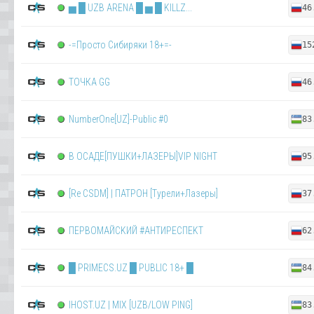
▅ █ UZB ARENA █ ▅ █ KILLZ...
46
-=Просто Сибиряки 18+=-
15
ТОЧКА GG
46
NumberOne[UZ]-Public #0
83
В ОСАДЕ[ПУШКИ+ЛАЗЕРЫ]VIP NIGHT
95
[Re CSDM] | ПАТРОН [Турели+Лазеры]
37
ПEPBOMAЙCKИЙ #AHTИPECПEKT
62
█ PRIMECS.UZ █ PUBLIC 18+ █
84
IHOST.UZ | MIX [UZB/LOW PING]
83