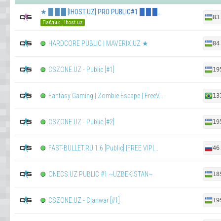
★ █ █ █ [IHOST.UZ] PRO PUBLIC#1 █ █ █...
83
Паблик
ihost.uz
HARDCORE PUBLIC | MAVERIX.UZ ★
84
CSZONE.UZ - Public [#1]
19
Fantasy Gaming | Zombie Escape | FreeV...
13
CSZONE.UZ - Public [#2]
19
FAST-BULLET.RU 1.6 [Public] |FREE VIP|...
46
ONECS.UZ PUBLIC #1 ~UZBEKISTAN~
18
CSZONE.UZ - Clanwar [#1]
19