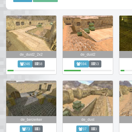
de_dust2_2x2
de_dust2
246
58
594
53
de_berzerker
de_dust
73
3
37
3