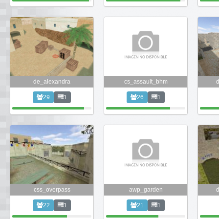
de_alexandra
cs_assault_bhm
29
1
26
1
css_overpass
awp_garden
22
1
21
1