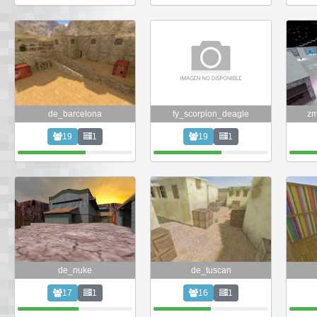
de_barcelona
fy_scorpion_deagle
zm
19
1
19
1
de_nuke
de_tuscan
17
1
16
1