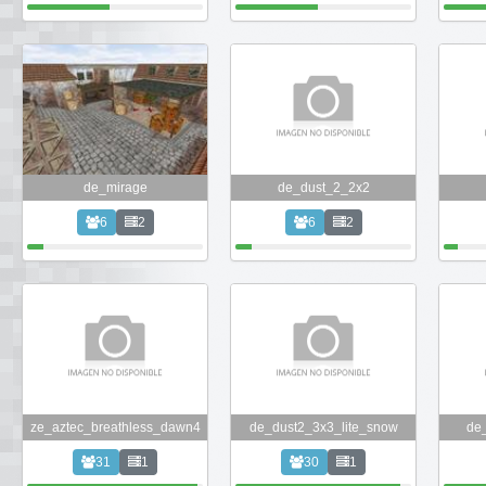
de_mirage
de_dust_2_2x2
6
2
6
2
ze_aztec_breathless_dawn4
de_dust2_3x3_lite_snow
de_
31
1
30
1