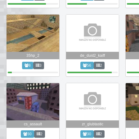
35hp_2
de_dust2_kaiff
8
3
56
2
cs_assault
zr_glubtastic
30
2
30
2