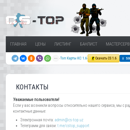
ГЛАВНАЯ
ЦЕНЫ
ЛИСТИНГ
БАНЛИСТ
МАСТЕРСЕРВ
Топ Карты КС 1.6
Скачать CS 1.6
КОНТАКТЫ
Уважаемые пользователи!
Если у вас возникли вопросы относительно нашего сервиса, мы с р
контактные данные:
Электронная почта:
admin@cs-top.uz
Телеграмм для связи:
t.me/cstop_support