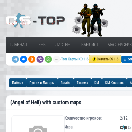
ГЛАВНАЯ
ЦЕНЫ
ЛИСТИНГ
БАНЛИСТ
МАСТЕРСЕРВ
Топ Карты КС 1.6
Скачать CS 1.6
Паблик
Пушки и Лазеры
Зомби
Тюрьма
DM
DM Классик
A
(Angel of Hell) with custom maps
Количество игроков:
2/12
Игра:
Cou