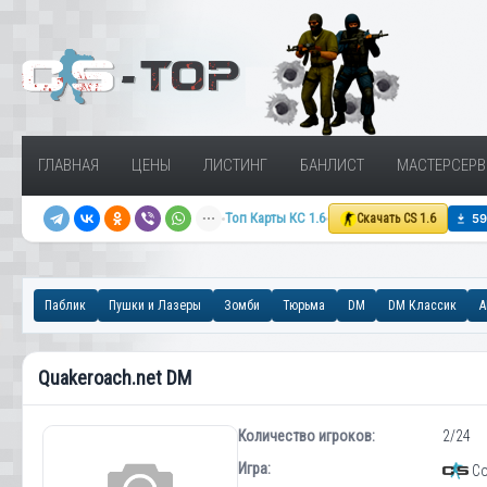
ГЛАВНАЯ
ЦЕНЫ
ЛИСТИНГ
БАНЛИСТ
МАСТЕРСЕРВ
Топ Карты КС 1.6
Скачать CS 1.6
Паблик
Пушки и Лазеры
Зомби
Тюрьма
DM
DM Классик
A
Quakeroach.net DM
Количество игроков:
2/24
Игра:
Cou