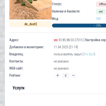
Статус:
Offlin
Наличие в банлисте:
нет
Мод:
DM
de_dust2
~ 53%
Адрес:
93.85.88.50:27015 [
Настройки сер
Добавлен в мониторинг:
11.04.2025 [21:19]
Владелец:
пользователь скрыт (
Это Вы?
)
Контакты:
не указано
WEB-сайт:
не указано
Рейтинг:
0
Услуги