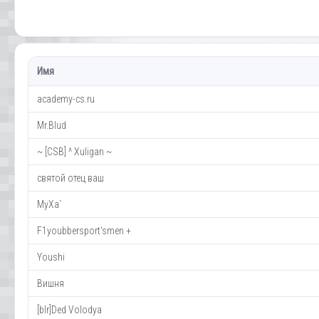
Имя
academy-cs.ru
Mr.Blud
~ [CSB] ^ Xuligan ~
святой отец ваш
MyXa`
F1youbbersport'smen +
Youshi
Вишня
[blr]Ded Volodya