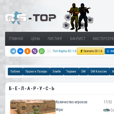
ГЛАВНАЯ
ЦЕНЫ
ЛИСТИНГ
БАНЛИСТ
МАСТЕРСЕРВ
Топ Карты КС 1.6
Скачать CS 1.6
Паблик
Пушки и Лазеры
Зомби
Тюрьма
DM
DM Классик
A
Б - Е - Л - А - Р - У - С - Ь
Количество игроков:
17/32
Игра:
Cou